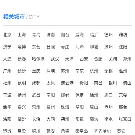
相关城市
/ CITY
北京
上海
青岛
济南
烟台
威海
临沂
德州
潍坊
济宁
淄博
东营
日照
枣庄
菏泽
聊城
滨州
沈阳
大连
长春
哈尔滨
武汉
天津
西安
合肥
芜湖
郑州
广州
长沙
重庆
深圳
苏州
南京
杭州
无锡
温州
福州
昆明
成都
太原
连云港
贵阳
南昌
银川
佛山
宁波
扬州
武昌
南阳
邯郸
保定
徐州
周口
东莞
金华
嘉兴
常州
泉州
珠海
阜阳
唐山
沧州
邢台
洛阳
临汾
长治
大同
朔州
阳泉
廊坊
衡水
张家口
运城
吕梁
铜川
延安
承德
秦皇岛
齐齐哈尔
泰安