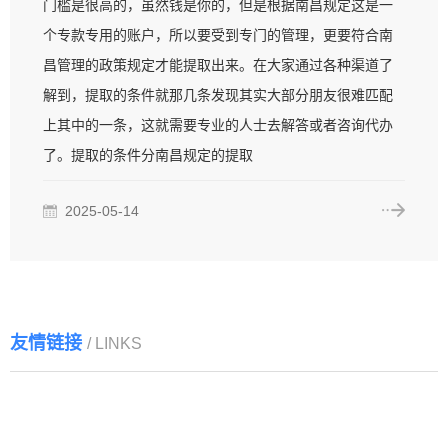
门槛是很高的，虽然钱是你的，但是根据南昌规定这是一
个专款专用的账户，所以要受到专门的管理，更要符合南
昌管理的政策规定才能提取出来。在大家通过各种渠道了
解到，提取的条件就那几条发现其实大部分朋友很难匹配
上其中的一条，这就需要专业的人士去解答或者咨询代办
了。提取的条件分南昌规定的提取
2025-05-14
友情链接
/ LINKS
上海公积金代办网
青岛打听网
公积金代办咨询服务网
公积金代办资讯网
分类目录