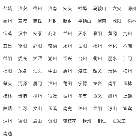
盐城
淮安
宿州
淮南
安庆
蚌埠
马鞍山
六安
滁州
毫州
宣城
商丘
开封
新乡
平顶山
渭南
咸阳
榆林
宝鸡
汉中
安康
商洛
兰州
天水
襄阳
黄冈
荆州
宜昌
衡阳
邵阳
常德
永州
岳阳
郴州
怀化
株洲
益阳
娄底
湘潭
湖州
绍兴
台州
衢州
丽水
江门
揭阳
茂名
汕头
中山
惠州
湛江
韶关
清远
梅州
肇庆
河源
厦门
漳州
莆田
宁德
龙岩
南平
玉林
桂林
贵港
柳州
宿迁
泰州
毕节
遵义
赣州
上饶
曲靖
红河
文山
玉溪
南充
达州
绵阳
凉山
宜宾
泸州
德阳
眉山
资阳
攀枝花
钦州
铜仁
石家庄
南通